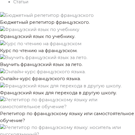
Статьи
g
s
e
r
a
a
p
Бюджетный репетитор французского.
m
p
Французский язык по учебнику.
Курс по чтению на французском.
Выучить французский язык за лето.
Онлайн-курс французского языка.
Французский язык для перехода в другую школу.
Репетитор по французскому языку или самостоятельное
обучение?